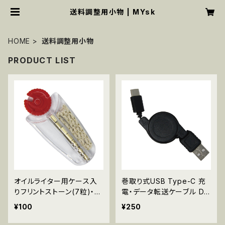
送料調整用小物 | MYsk
HOME
送料調整用小物
PRODUCT LIST
オイルライター用ケース入
巻取り式USB Type-C 充
りフリントストーン(7粒)・交
電・データ転送ケーブル DA
換用ウィック(1本) YXT-00
-AC-001
¥100
¥250
1