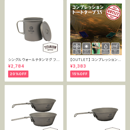
シングルウォールチタンマグ フタ
【OUTLET】 コンプレッショント
付き 450ml MT-SWM450W
ートタープ3.5 TT-CT-005
¥2,784
¥3,383
L
20%OFF
15%OFF