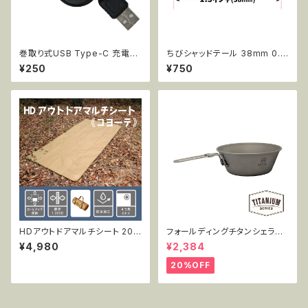
巻取り式USB Type-C 充電・
ちびシャッドテール 38mm 0.8
データ転送ケーブル DA-AC-0
5g 20pcs AR66
¥250
¥750
01
HDアウトドアマルチシート 200
フォールディングチタンシェラカ
x100cm コヨーテ
ップ 450ml単品 MT-FSC450
¥4,980
¥2,384
20%OFF