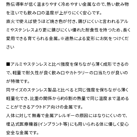
熱伝導率が低く温まりやすく冷めやすい金属なので、熱い飲み物
を注いでも飲み口の温度が上がりにくく安心です。
直火で使えば使うほど焼き色が付き、錆びにくいと言われるアル
ミやステンレスより更に錆びにくい優れた耐食性を持つため、長く
愛用できる育てられる金属。※過熱による変形にお気をつけくだ
さい
■アルミやステンレスと比べ強度を保ちながら薄く成形できるの
で、軽量で耐久性が良く飲み口やカトラリーの口当たりが良いの
が特徴です。
同サイズのステンレス製品と比べると同じ強度を保ちながら薄く
軽量化でき、比重の関係から約6割の熱量で同じ温度まで温める
ことができるアウトドア向けの金属です。
人体に対して無毒で金属アレルギーの原因にはなりにくいので、
埋込式医療機器(インプラント等)にも用いられる体に優しく安心
安全な金属です。