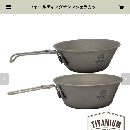
フォールディングチタンシェラカップ
300+450mlセット MT-FSC2PC
| MYsk