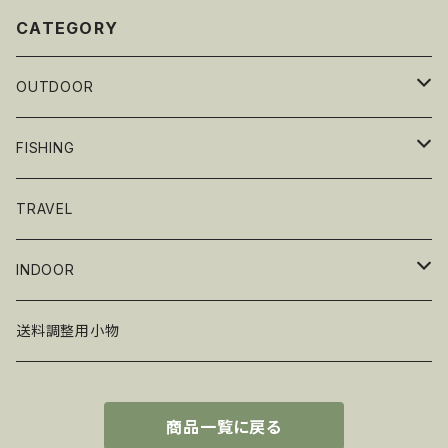
CATEGORY
OUTDOOR
テーブルウェア
FISHING
グリル・BBQ
ギア
TRAVEL
Renegade Outdoor
ワーム
INDOOR
ゲームアクセサリー
送料調整用小物
商品一覧に戻る