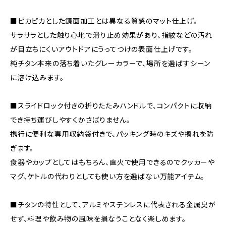
■ピカピカとした鏡面加工とは異なる質感のマット仕上げ。
サラサラとした触り心地で滑り止め効果があり、指紋などの汚れ
が目立ちにくいアウトドアにうってつけの表面仕上げです。
純チタン本来の落ち着いたグレーカラーで、場所を選ばすシーン
に溶け込みます。
■スライドロック付きの折りたたみハンドルで、コンパクトに収納
でき持ち運びしやすくかさばりません。
携行に便利な専用収納袋付きで、パッキング時のキズや擦れを防
ぎます。
食器やカップとしてはもちろん、直火で使用できるのでクッカーや
マグ、ケトルの代わりとしても使い方を選ばない万能アイテム。
■チタンの特性として、アルミやステンレスに代表される金属臭が
せず、料理や飲み物の風味を損なうことなく楽しめます。