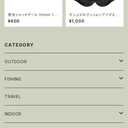
夜光シャッドテール 50mm 1.0
マシュマロクッションアイマスク
g 15pcs AR08
MCE-EM802
¥600
¥1,000
CATEGORY
OUTDOOR
テーブルウェア
FISHING
グリル・BBQ
ギア
TRAVEL
Renegade Outdoor
ワーム
INDOOR