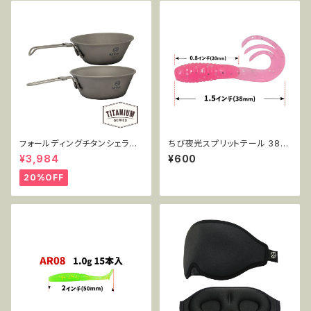
フォールディングチタンシェラカ
ちび夜光スプリットテール 38m
ップ 300+450mlセット MT-F
m 0.7g 15pcs AR71
¥3,984
¥600
SC2PC
20%OFF