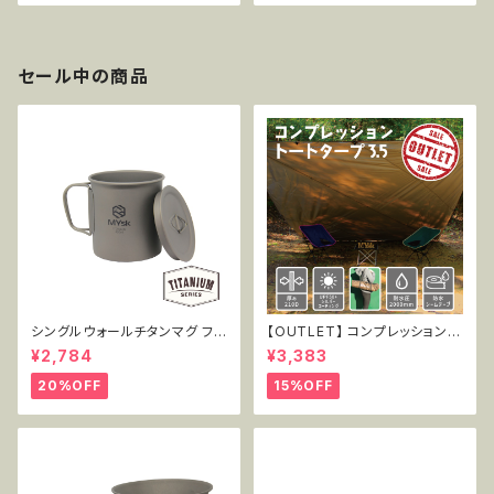
セール中の商品
シングルウォールチタンマグ フタ
【OUTLET】 コンプレッショント
付き 450ml MT-SWM450W
ートタープ3.5 TT-CT-005
¥2,784
¥3,383
L
20%OFF
15%OFF