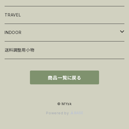
グリル・BBQ
ギア
TRAVEL
Renegade Outdoor
ワーム
INDOOR
ゲームアクセサリー
送料調整用小物
商品一覧に戻る
© MYsk
Powered by