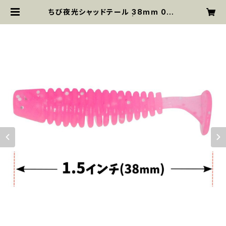
ちび夜光シャッドテール 38mm 038
5g 15pcs AR72 | MYsk