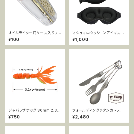
オイルライター用ケース入りフリ
マシュマロクッションアイマスク
ントストーン(7粒)・交換用ウィッ
MCE-EM802
¥100
¥1,000
ク(1本) YXT-001
ジャバラザホッグ 80mm 2.3g
フォールディングチタンカトラリ
10pcs AR37
ー3点セット MT-FC3PC
¥750
¥2,480