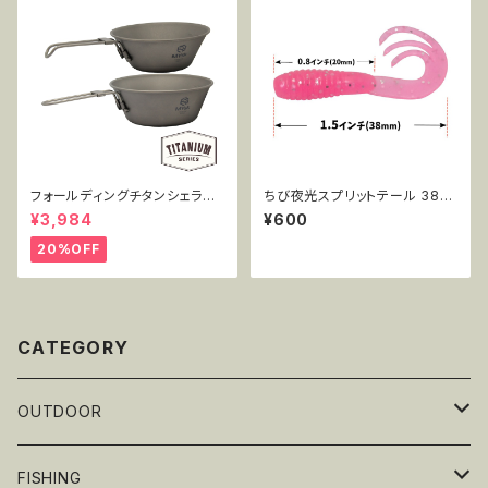
フォールディングチタンシェラカ
ちび夜光スプリットテール 38m
ップ 300+450mlセット MT-F
m 0.7g 15pcs AR71
¥3,984
¥600
SC2PC
20%OFF
CATEGORY
OUTDOOR
テーブルウェア
FISHING