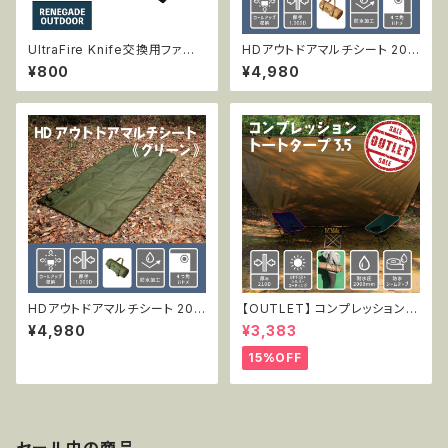
UltraFire Knife交換用ファイ
HDアウトドアマルチシート 200
アースチールロッド 2本入
x100cm コヨーテ
¥800
¥4,980
HDアウトドアマルチシート 200
【OUTLET】 コンプレッショント
x100cm グリーン
ートタープ3.5 TT-CT-005
¥4,980
¥3,383
15%OFF
セール中の商品