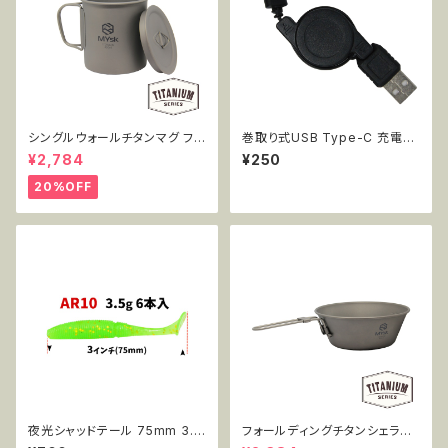
シングルウォールチタンマグ フタ
巻取り式USB Type-C 充電・
付き 450ml MT-SWM450W
データ転送ケーブル DA-AC-0
¥2,784
¥250
L
01
20%OFF
夜光シャッドテール 75mm 3.5
フォールディングチタンシェラカ
g 6pcs AR10
ップ 450ml単品 MT-FSC450