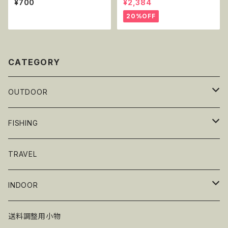
¥700
¥2,384
20%OFF
CATEGORY
OUTDOOR
テーブルウェア
FISHING
グリル・BBQ
ギア
TRAVEL
Renegade Outdoor
ワーム
INDOOR
ゲームアクセサリー
送料調整用小物