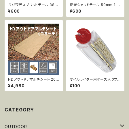
ちび夜光スプリットテール 38m
夜光シャッドテール 50mm 1.0
m 0.7g 15pcs AR71
g 15pcs AR08
¥600
¥600
HDアウトドアマルチシート 200
オイルライター用ケース入りフリ
x100cm コヨーテ
ントストーン(7粒)・交換用ウィッ
¥4,980
¥100
ク(1本) YXT-001
CATEGORY
OUTDOOR