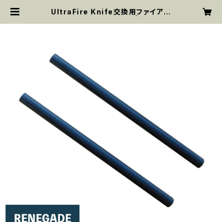
UltraFire Knife交換用ファイアー
スチールロッド 2本入 | MYsk