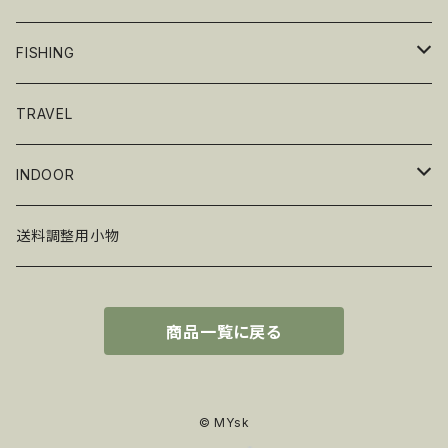
テーブルウェア
FISHING
グリル・BBQ
ギア
TRAVEL
Renegade Outdoor
ワーム
INDOOR
ゲームアクセサリー
送料調整用小物
商品一覧に戻る
© MYsk