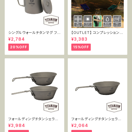
シングルウォールチタンマグ フタ
【OUTLET】 コンプレッショント
付き 450ml MT-SWM450W
ートタープ3.5 TT-CT-005
¥2,784
¥3,383
L
20%OFF
15%OFF
フォールディングチタンシェラカ
フォールディングチタンシェラカ
ップ 300+450mlセット MT-F
ップ 300ml単品 MT-FSC300
¥3,984
¥2,064
SC2PC