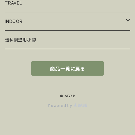
グリル・BBQ
ギア
TRAVEL
Renegade Outdoor
ワーム
INDOOR
ゲームアクセサリー
送料調整用小物
商品一覧に戻る
© MYsk
Powered by