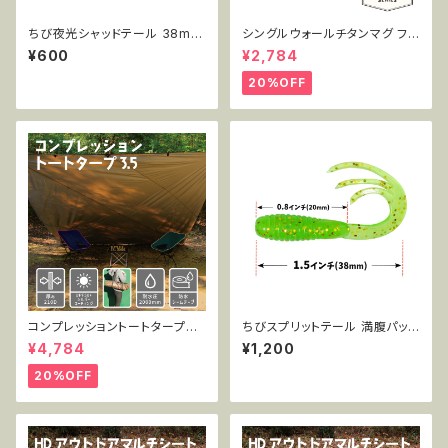
ちび夜光シャッドテール 38mm
シングルウォールチタンマグ フタ
0385g 15pcs AR72
付き 450ml MT-SWM450W
¥600
¥2,784
L
20%OFF
コンプレッショントートタープ3.
ちびスプリットテール 満腹パック
5 TT-CT-005
38mm 0.7g 50pcs AR43
¥4,784
¥1,200
20%OFF